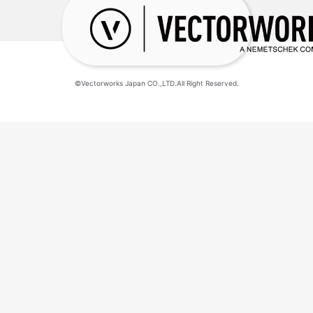
©Vectorworks Japan CO.,LTD.All Right Reserved.