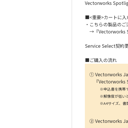
Vectorworks Sp
■<重要>カートに
・こちらの製品のご注文に
→『Vectorwork
Service Sele
■ご購入の流れ
① Vectorwork
『Vectorwork
※申込書を携帯で写真
※解像度が低いと、読み
※A4サイズ、書類全
② Vectorwo