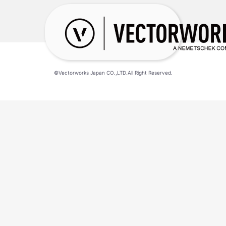
©Vectorworks Japan CO.,LTD.All Right Reserved.