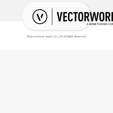
©Vectorworks Japan CO.,LTD.All Right Reserved.