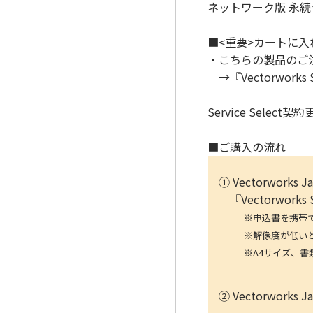
ネットワーク版 永続ライ
■<重要>カートに
・こちらの製品のご注文に
→『Vectorwork
Service Sele
■ご購入の流れ
① Vectorwork
『Vectorwork
※申込書を携帯で写真
※解像度が低いと、読み
※A4サイズ、書類全
② Vectorwo