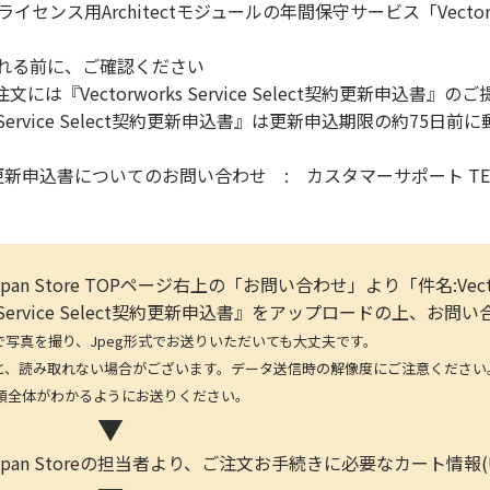
センス用Architectモジュールの年間保守サービス「Vectorwor
入れる前に、ご確認ください
は『Vectorworks Service Select契約更新申込書』
s Service Select契約更新申込書』は更新申込期限の約75日
ct契約更新申込書についてのお問い合わせ : カスタマーサポート TEL:03
s Japan Store TOPページ右上の「お問い合わせ」より「件名:Vecto
s Service Select契約更新申込書』をアップロードの上、お
を撮り、Jpeg形式でお送りいただいても大丈夫です。
取れない場合がございます。データ送信時の解像度にご注意ください。(デ
体がわかるようにお送りください。
▼
rks Japan Storeの担当者より、ご注文お手続きに必要なカー