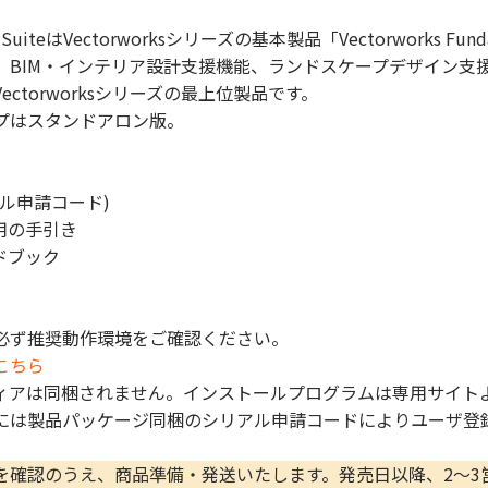
sign SuiteはVectorworksシリーズの基本製品「Vectorworks
、BIM・インテリア設計支援機能、ランドスケープデザイン支
ctorworksシリーズの最上位製品です。
プはスタンドアロン版。
ル申請コード)
ご利用の手引き
イドブック
必ず推奨動作環境をご確認ください。
こちら
ィアは同梱されません。インストールプログラムは専用サイト
には製品パッケージ同梱のシリアル申請コードによりユーザ登
を確認のうえ、商品準備・発送いたします。発売日以降、2〜3