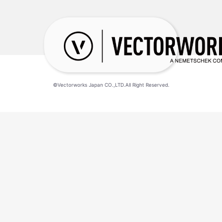
©Vectorworks Japan CO.,LTD.All Right Reserved.