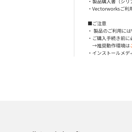
・製品購入書（シリ
・Vectorworks
■ご注意
・ 製品のご利用には
・ご購入手続き前に
→推奨動作環境は
・インストールメデ