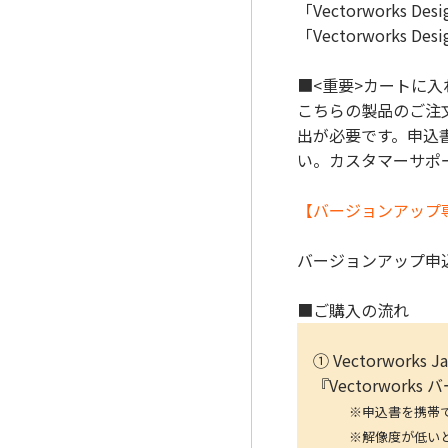
「Vectorworks 
「Vectorworks
■<重要>カートに
こちらの製品のご注文
出が必要です。申込
い。カスタマーサポ
【バージョンアップ
バージョンアップ申込書
■ご購入の流れ
① Vectorwo
『Vectorwor
※申込書を携帯で写真
※解像度が低いと、読み