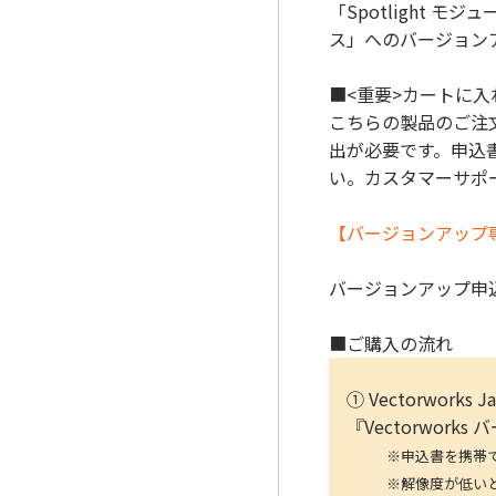
「Spotlight モ
ス」へのバージョン
■<重要>カートに
こちらの製品のご注文
出が必要です。申込
い。カスタマーサポ
【バージョンアップ
バージョンアップ申込書
■ご購入の流れ
① Vectorwo
『Vectorwor
※申込書を携帯で写真
※解像度が低いと、読み