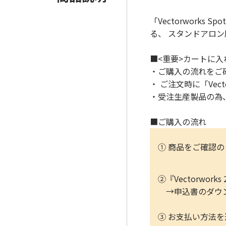
「Vectorworks S
る、 スタンドアロ
■<重要>カートに
・ご購入の流れをご
・ ご注文時に「Vec
・受注生産製品の為
■ご購入の流れ
① 商品をご確認
②『Vectorwo
→申込書のダウン
③ お支払い方法