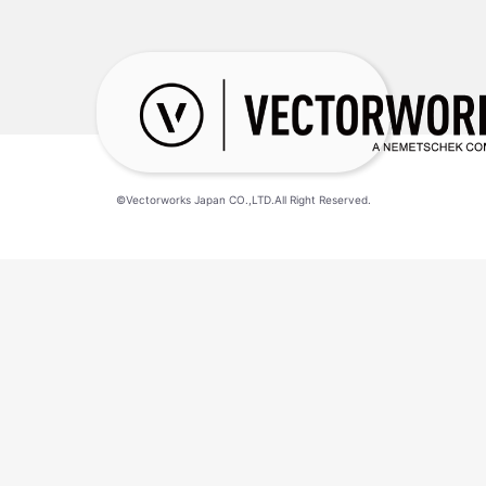
©Vectorworks Japan CO.,LTD.All Right Reserved.