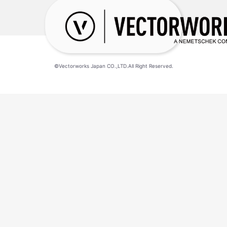
©Vectorworks Japan CO.,LTD.All Right Reserved.