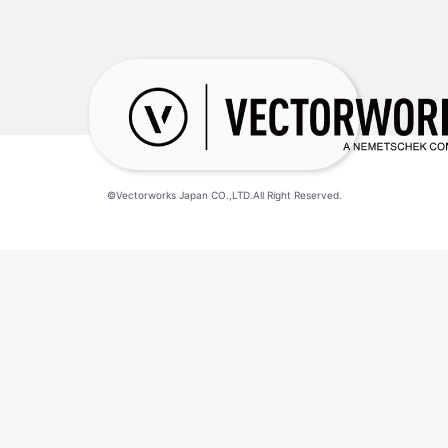
©Vectorworks Japan CO.,LTD.All Right Reserved.