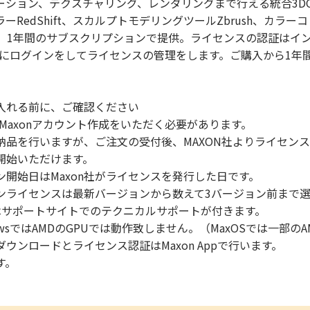
ション、テクスチャリング、レンダリングまで行える統合3DCGソ
RedShift、スカルプトモデリングツールZbrush、カラーコ
。1年間のサブスクリプションで提供。ライセンスの認証はイ
ウントにログインをしてライセンスの管理をします。ご購入から1
入れる前に、ご確認ください
Maxonアカウント作成をいただく必要があります。
納品を行いますが、ご注文の受付後、MAXON社よりライセン
開始いただけます。
開始日はMaxon社がライセンスを発行した日です。
ンライセンスは最新バージョンから数えて3バージョン前まで
はサポートサイトでのテクニカルサポートが付きます。
indowsではAMDのGPUでは動作致しません。（MaxOSでは一部の
ウンロードとライセンス認証はMaxon Appで行います。
す。