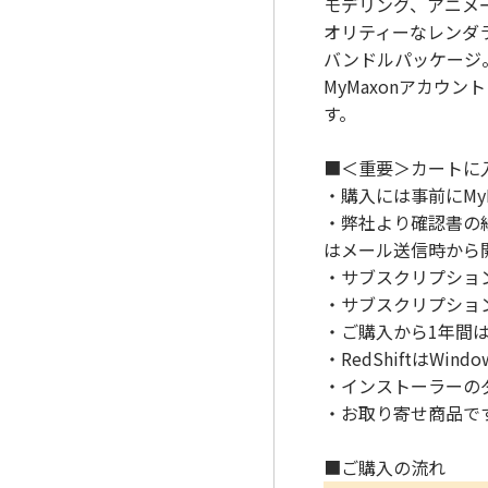
モデリング、アニメー
オリティーなレンダラー
バンドルパッケージ
MyMaxonアカ
す。
■＜重要＞カートに
・購入には事前にMy
・弊社より確認書の
はメール送信時から
・サブスクリプション
・サブスクリプショ
・ご購入から1年間
・RedShiftはW
・インストーラーのダ
・お取り寄せ商品で
■ご購入の流れ