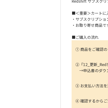
Redshift サブス
■＜重要＞カートに
・サブスクリプショ
・お取り寄せ商品で
■ご購入の流れ
① 商品をご確認
②『12_更新_R
→申込書のダウン
③ お支払い方法
④ 確認するから