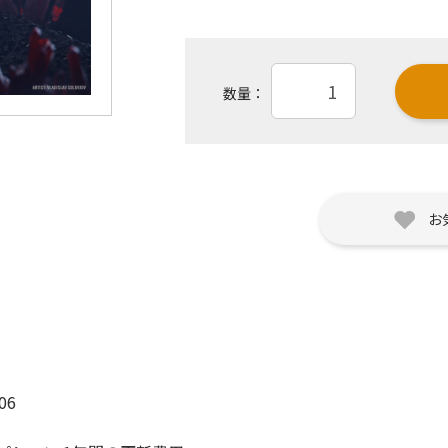
数量：
お
06