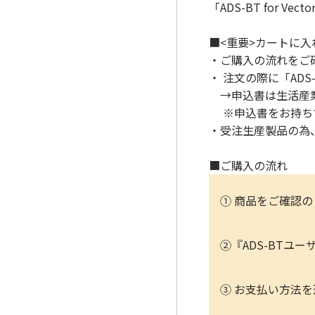
「ADS-BT for 
■<重要>カートに
・ご購入の流れをご
・ 注文の際に「AD
→申込書は生活産業
※申込書をお持ちでない
・受注生産製品の為
■ご購入の流れ
① 商品をご確認
②『ADS-BT
③ お支払い方法