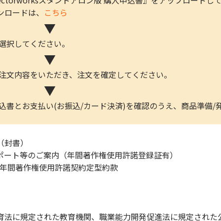
or Vectorworksスタンドアロン版 購入申込書』をアップロード
ロードは、
こちら
▼
を選択してください。
▼
ご注文内容をいただき、注文を確定してください。
▼
込書とお支払い(お振込/カード決済)を確認のうえ、商品準備/
（封書）
ポート等のご案内（年間著作権使用許諾登録証有）
ア年間著作権使用許諾契約定型約款
育法に規定された教育機関、職業能力開発促進法に規定された