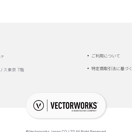
ご利用について
トア
特定商取引法に基づ
リス東京 7階
©Vectorworks Japan CO.,LTD.All Right Reserved.