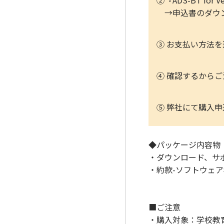
②『ADS-BT f
→申込書のダウン
③ お支払い方法
④ 確認するから
⑤ 弊社にて購入申
◆パッケージ内容物
・ダウンロード、サ
・約款-ソフトウェ
■ご注意
・購入対象：学校教