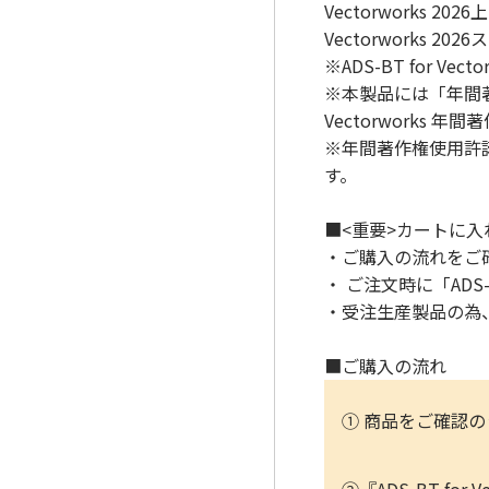
Vectorwork
Vectorworks
※ADS-BT for 
※本製品には「年間著
Vectorworks
※年間著作権使用許
す。
■<重要>カートに
・ご購入の流れをご
・ ご注文時に「ADS
・受注生産製品の為
■ご購入の流れ
① 商品をご確認