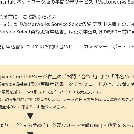
ndamantals ネットワーク版の年間保守サービス「Vectorworks Se
入れる前に、ご確認ください
は『Vectorworks Service Select契約更新申込書』
s Service Select契約更新申込書』は更新申込期限の約60日
ct契約更新申込書についてのお問い合わせ : カスタマーサポート TEL:03
s Japan Store TOPページ右上の「お問い合わせ」より「件名:Vecto
s Service Select契約更新申込書』をアップロードの上、お
を撮り、Jpeg形式でお送りいただいても大丈夫です。
取れない場合がございます。データ送信時の解像度にご注意ください。(デ
体がわかるようにお送りください。
▼
者より、ご注文お手続きに必要なカート情報(URL)・数量をメ