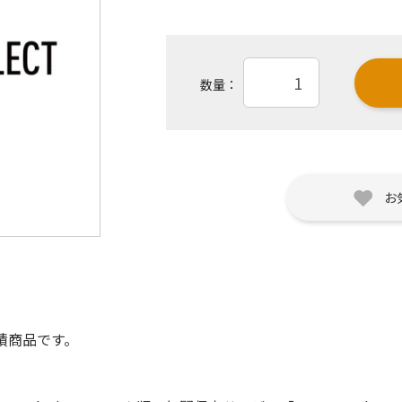
数量：
お
積商品です。