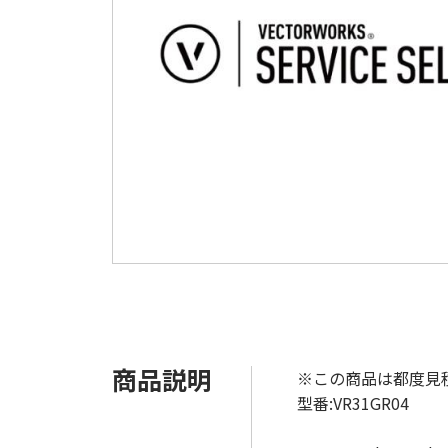
商品説明
※この商品は都度見
型番:VR31GR04