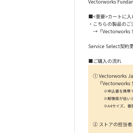
Vectorworks Fu
■<重要>カートに
・こちらの製品のご注文に
→『Vectorwork
Service Sele
■ご購入の流れ
① Vectorwork
『Vectorwork
※申込書を携帯で写真
※解像度が低いと、読み
※A4サイズ、書類全
② ストアの担当