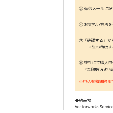
③ 返信メールに
④ お支払い方法
⑤「確認する」か
※注文が確定すると
⑥ 弊社にて購入
※契約更新月より
※申込有効期限ま
◆納品物
Vectorworks Se