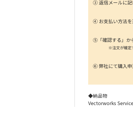
③ 返信メールに
④ お支払い方法
⑤「確認する」か
※注文が確定する
⑥ 弊社にて購入
◆納品物
Vectorworks Ser