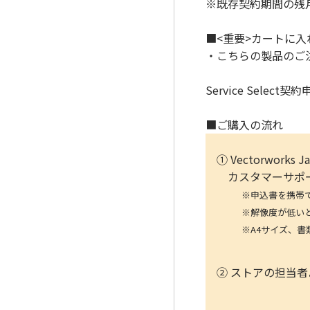
※既存契約期間の残
■<重要>カートに
・こちらの製品のご注文に
Service Selec
■ご購入の流れ
① Vectorwo
カスタマーサポート
※申込書を携帯で写真
※解像度が低いと、読み
※A4サイズ、書類全
② ストアの担当者